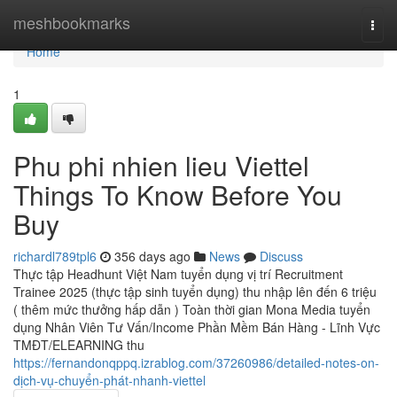
Home
meshbookmarks
Togg
navi
Home
1
Phu phi nhien lieu Viettel
Things To Know Before You
Buy
richardl789tpl6
356 days ago
News
Discuss
Thực tập Headhunt Việt Nam tuyển dụng vị trí Recruitment
Trainee 2025 (thực tập sinh tuyển dụng) thu nhập lên đến 6 triệu
( thêm mức thưởng hấp dẫn ) Toàn thời gian Mona Media tuyển
dụng Nhân Viên Tư Vấn/Income Phần Mềm Bán Hàng - Lĩnh Vực
TMĐT/ELEARNING thu
https://fernandonqppq.izrablog.com/37260986/detailed-notes-on-
dịch-vụ-chuyển-phát-nhanh-viettel