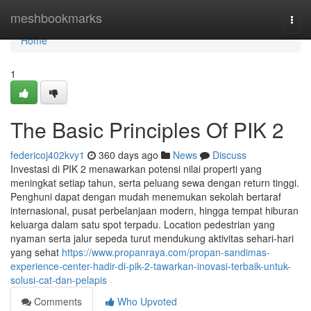
Home
meshbookmarks
Togg
navi
Home
1
The Basic Principles Of PIK 2
federicoj402kvy1
360 days ago
News
Discuss
Investasi di PIK 2 menawarkan potensi nilai properti yang
meningkat setiap tahun, serta peluang sewa dengan return tinggi.
Penghuni dapat dengan mudah menemukan sekolah bertaraf
internasional, pusat perbelanjaan modern, hingga tempat hiburan
keluarga dalam satu spot terpadu. Location pedestrian yang
nyaman serta jalur sepeda turut mendukung aktivitas sehari-hari
yang sehat
https://www.propanraya.com/propan-sandimas-
experience-center-hadir-di-pik-2-tawarkan-inovasi-terbaik-untuk-
solusi-cat-dan-pelapis
Comments
Who Upvoted