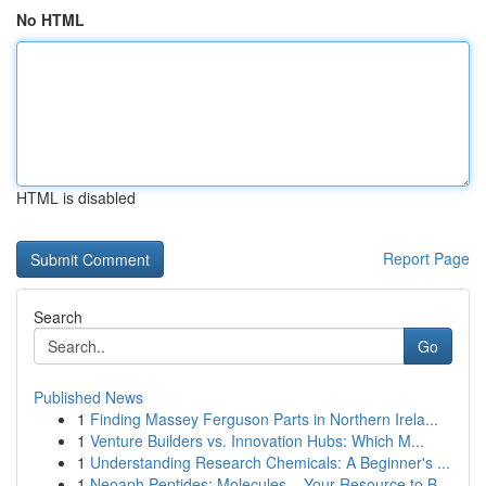
No HTML
HTML is disabled
Report Page
Search
Go
Published News
1
Finding Massey Ferguson Parts in Northern Irela...
1
Venture Builders vs. Innovation Hubs: Which M...
1
Understanding Research Chemicals: A Beginner's ...
1
Neoaph Peptides: Molecules – Your Resource to B...