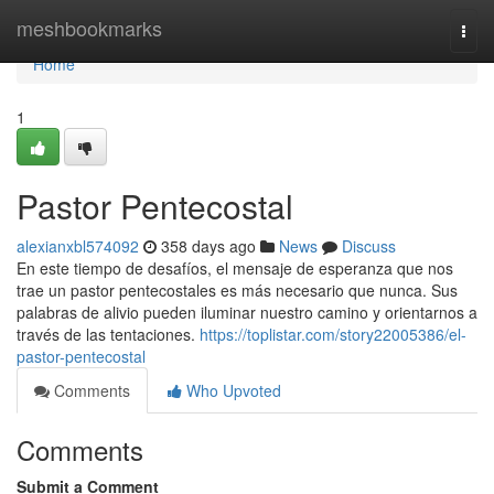
Home
meshbookmarks
Togg
navi
Home
1
Pastor Pentecostal
alexianxbl574092
358 days ago
News
Discuss
En este tiempo de desafíos, el mensaje de esperanza que nos
trae un pastor pentecostales es más necesario que nunca. Sus
palabras de alivio pueden iluminar nuestro camino y orientarnos a
través de las tentaciones.
https://toplistar.com/story22005386/el-
pastor-pentecostal
Comments
Who Upvoted
Comments
Submit a Comment