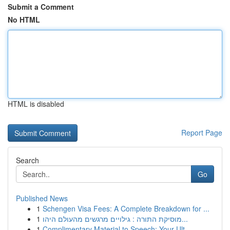
Submit a Comment
No HTML
HTML is disabled
Report Page
Search
Go
Published News
1
Schengen Visa Fees: A Complete Breakdown for ...
1
מוסיקת התורה : גילויים מרגשים מהעולם היהו...
1
Complimentary Material to Speech: Your Ult...