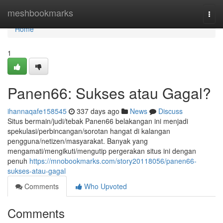
Home
meshbookmarks
Togg
navi
Home
1
Panen66: Sukses atau Gagal?
ihannaqafe158545
337 days ago
News
Discuss
Situs bermain/judi/tebak Panen66 belakangan ini menjadi
spekulasi/perbincangan/sorotan hangat di kalangan
pengguna/netizen/masyarakat. Banyak yang
mengamati/mengikuti/mengutip pergerakan situs ini dengan
penuh
https://mnobookmarks.com/story20118056/panen66-
sukses-atau-gagal
Comments
Who Upvoted
Comments