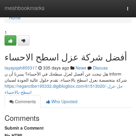
Home
meshbookmarks
Togg
navi
Home
1
أفضل شركة عزل اسطح الاحساء
tayapqah855317
335 days ago
News
Discuss
هل تبحث عن أفضل لعزل سطحك في الأحساء؟ يسرنا أن ن inform
شركة متخصصة بعزل اسطح بالاحساء، تقدم حلول عالية الجودة لضمان
https://reganctbe195332.digiblogbox.com/61513020/حل-عزل-
اسطح-بالاحساء
Comments
Who Upvoted
Comments
Submit a Comment
No HTML