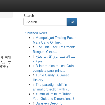
Search
Go
Published News
1
Mempelajari Trading Pasar
Mata Uang Online...
1
Find This Face Treatment:
Bilingual Clinic...
1
اشتراك سمارترز: كل ما تحتاج
쉽게 확인
معرفته
た。 サ
1
Billetera electrónica: Guía
変更す
completa para princ...
1
Turtle Candy: A Sweet
History
1
The paradigm shift in
animal protection with cu...
1
10mm Aluminium Tube:
Your Guide to Dimensions &...
1
Dwarven Deep Iron