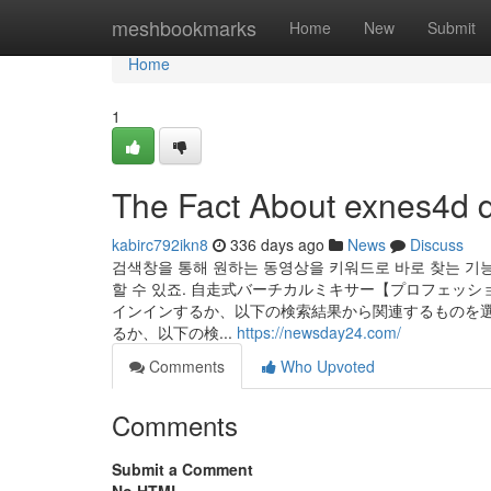
Home
meshbookmarks
Home
New
Submit
Home
1
The Fact About exnes4d d
kabirc792ikn8
336 days ago
News
Discuss
검색창을 통해 원하는 동영상을 키워드로 바로 찾는 기
할 수 있죠. 自走式バーチカルミキサー【プロフェッシ
インインするか、以下の検索結果から関連するものを選
るか、以下の検...
https://newsday24.com/
Comments
Who Upvoted
Comments
Submit a Comment