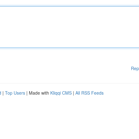
Rep
d
|
Top Users
| Made with
Kliqqi CMS
|
All RSS Feeds