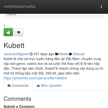
Home
meshbookmarks
Togg
navi
Home
1
Kubett
xavier2u59gow4
337 days ago
News
Discuss
Kubet là nhà cái trực tuyến hàng đầu tại Việt Nam, chuyên cung
cấp slot game, casino live và cá cược thể thao với tỷ lệ kèo hấp
dẫn. Thành lập năm 2020, Kubet79 nhanh chóng xây dựng uy tín
nhờ hệ thống bảo mật SSL 256-bit, giao diện hiện
https://photohito.com/user/profile/196924/
Comments
Who Upvoted
Comments
Submit a Comment