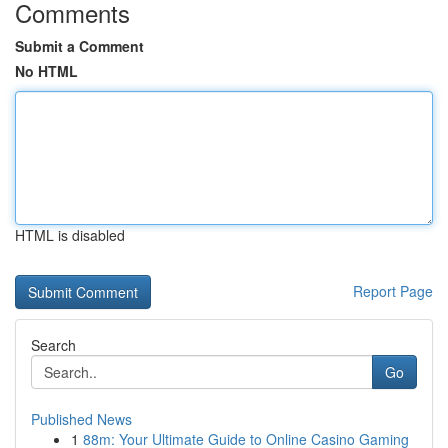
Comments
Submit a Comment
No HTML
HTML is disabled
Report Page
Search
Go
Published News
1
88m: Your Ultimate Guide to Online Casino Gaming