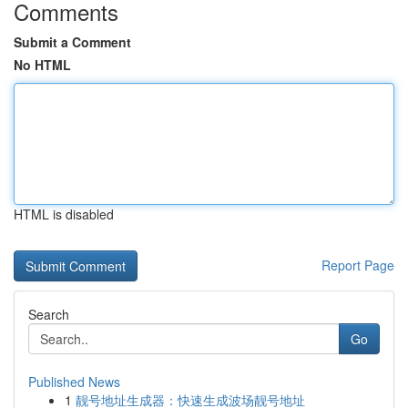
Comments
Submit a Comment
No HTML
HTML is disabled
Report Page
Search
Go
Published News
1
靓号地址生成器：快速生成波场靓号地址