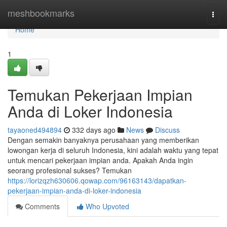
Home
meshbookmarks
Togg
navi
Home
1
Temukan Pekerjaan Impian
Anda di Loker Indonesia
tayaoned494894
332 days ago
News
Discuss
Dengan semakin banyaknya perusahaan yang memberikan
lowongan kerja di seluruh Indonesia, kini adalah waktu yang tepat
untuk mencari pekerjaan impian anda. Apakah Anda ingin
seorang profesional sukses? Temukan
https://lorizqzh630606.qowap.com/96163143/dapatkan-
pekerjaan-impian-anda-di-loker-indonesia
Comments
Who Upvoted