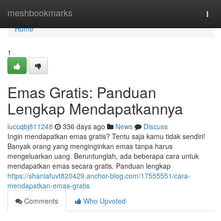
Home
meshbookmarks
Togg
navi
Home
1
Emas Gratis: Panduan
Lengkap Mendapatkannya
luccqbj811248
336 days ago
News
Discuss
Ingin mendapatkan emas gratis? Tentu saja kamu tidak sendiri!
Banyak orang yang menginginkan emas tanpa harus
mengeluarkan uang. Beruntunglah, ada beberapa cara untuk
mendapatkan emas secara gratis. Panduan lengkap
https://shaniafuvt820429.anchor-blog.com/17555551/cara-
mendapatkan-emas-gratis
Comments
Who Upvoted