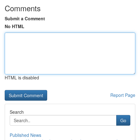
Comments
Submit a Comment
No HTML
HTML is disabled
Report Page
Search
Go
Published News