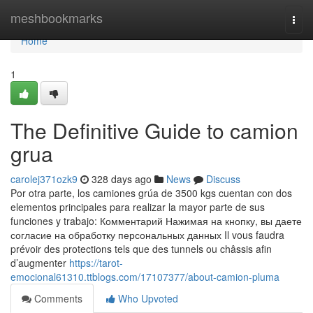
Home
meshbookmarks
Togg
navi
Home
1
The Definitive Guide to camion
grua
carolej371ozk9
328 days ago
News
Discuss
Por otra parte, los camiones grúa de 3500 kgs cuentan con dos
elementos principales para realizar la mayor parte de sus
funciones y trabajo: Комментарий Нажимая на кнопку, вы даете
согласие на обработку персональных данных Il vous faudra
prévoir des protections tels que des tunnels ou châssis afin
d’augmenter
https://tarot-
emocional61310.ttblogs.com/17107377/about-camion-pluma
Comments
Who Upvoted