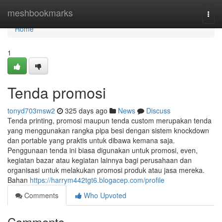
Home
meshbookmarks
Togg
navi
Home
1
Tenda promosi
tonyd703msw2
325 days ago
News
Discuss
Tenda printing, promosi maupun tenda custom merupakan tenda
yang menggunakan rangka pipa besi dengan sistem knockdown
dan portable yang praktis untuk dibawa kemana saja.
Penggunaan tenda ini biasa digunakan untuk promosi, even,
kegiatan bazar atau kegiatan lainnya bagi perusahaan dan
organisasi untuk melakukan promosi produk atau jasa mereka.
Bahan
https://harrym442tgt6.blogacep.com/profile
Comments
Who Upvoted
Comments