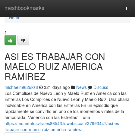
Home
meshbookmarks
Togg
navi
Home
1
ASI ES TRABAJAR CON
MAELO RUIZ AMERICA
RAMIREZ
michaeln962ukz8
321 days ago
News
Discuss
Los Cómplices de Nuevo León y Maelo Ruiz en América con las
Estrellas Los Cómplices de Nuevo León y Maelo Ruiz: Una charla
inolvidable en América con las Estrellas En un episodio que
rápidamente se convirtió en uno de los momentos virales de la
temporada, *América con las Estrellas*—una
https://momentosvirales86543.luwebs.com/37993447/asi-es-
trabajar-con-maelo-ruiz-america-ramirez