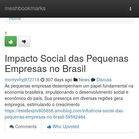
Home
meshbookmarks
Togg
navi
Home
1
Impacto Social das Pequenas
Empresas no Brasil
montyvhyj972718
307 days ago
News
Discuss
As pequenas empresas desempenham um papel fundamental na
economia brasileira, impulsionando o desenvolvimento social e
econômico do país. Sua presença em diversas regiões gera
empregos, estimulando o crescimento
https://estellexjov805858.amoblog.com/influência-social-das-
pequenas-empresas-no-brasil-59582484
Comments
Who Upvoted