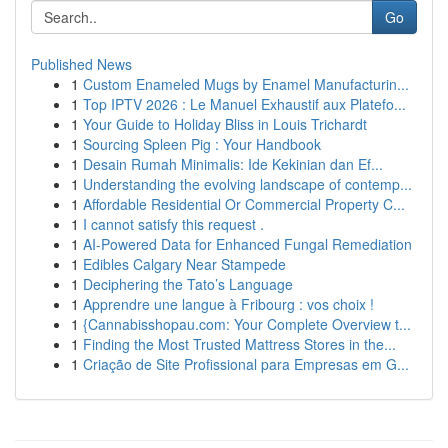
Go
Published News
1
Custom Enameled Mugs by Enamel Manufacturin...
1
Top IPTV 2026 : Le Manuel Exhaustif aux Platefo...
1
Your Guide to Holiday Bliss in Louis Trichardt
1
Sourcing Spleen Pig : Your Handbook
1
Desain Rumah Minimalis: Ide Kekinian dan Ef...
1
Understanding the evolving landscape of contemp...
1
Affordable Residential Or Commercial Property C...
1
I cannot satisfy this request .
1
AI-Powered Data for Enhanced Fungal Remediation
1
Edibles Calgary Near Stampede
1
Deciphering the Tato’s Language
1
Apprendre une langue à Fribourg : vos choix !
1
{Cannabisshopau.com: Your Complete Overview t...
1
Finding the Most Trusted Mattress Stores in the...
1
Criação de Site Profissional para Empresas em G...