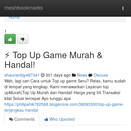
Home
meshbookmarks
Togg
navi
Home
1
⚡ Top Up Game Murah &
Handal!
shaunanbjy487341
301 days ago
News
Discuss
Wah, lagi cari Cara untuk Top up game Seru? Relax, kamu sudah
di tempat yang lengkap. Kami menawarkan Layanan top
upMurah|Top Up Murah dan Handal! Harga yang Irit Transaksi
kilat Solusi tercepat Ayo tunggu apa
https://philipahik782568.blogsmine.com/38093300/top-up-game-
terjangkau-handal
Comments
Who Upvoted