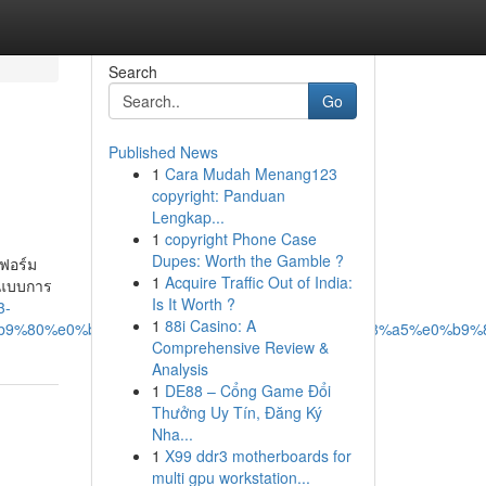
Search
Go
Published News
1
Cara Mudah Menang123
copyright: Panduan
Lengkap...
1
copyright Phone Case
Dupes: Worth the Gamble ?
ตฟอร์ม
1
Acquire Traffic Out of India:
ูปแบบการ
Is It Worth ?
3-
1
88i Casino: A
b9%80%e0%b8%81%e0%b8%a1%e0%b8%aa%e0%b8%a5%e0%b9%
Comprehensive Review &
Analysis
1
DE88 – Cổng Game Đổi
Thưởng Uy Tín, Đăng Ký
Nha...
1
X99 ddr3 motherboards for
multi gpu workstation...