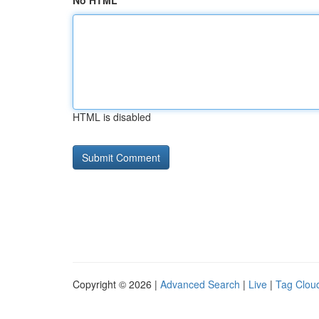
No HTML
HTML is disabled
Copyright © 2026 |
Advanced Search
|
Live
|
Tag Clou