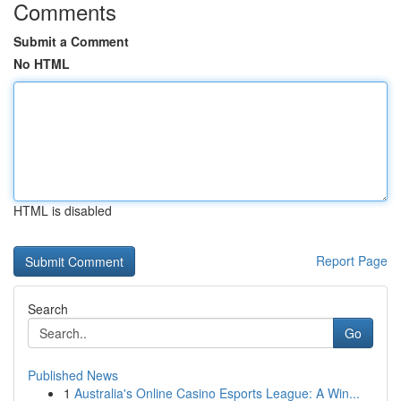
Comments
Submit a Comment
No HTML
HTML is disabled
Report Page
Search
Go
Published News
1
Australia's Online Casino Esports League: A Win...