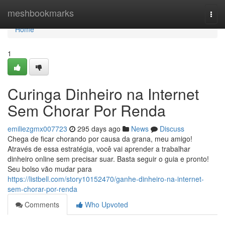
Home
meshbookmarks
Togg
navi
Home
1
Curinga Dinheiro na Internet
Sem Chorar Por Renda
emiliezgmx007723
295 days ago
News
Discuss
Chega de ficar chorando por causa da grana, meu amigo!
Através de essa estratégia, você vai aprender a trabalhar
dinheiro online sem precisar suar. Basta seguir o guia e pronto!
Seu bolso vão mudar para
https://listbell.com/story10152470/ganhe-dinheiro-na-internet-
sem-chorar-por-renda
Comments
Who Upvoted