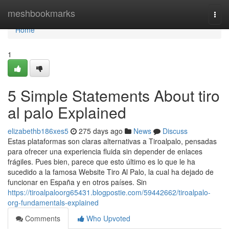
Home
meshbookmarks
Togg
navi
Home
1
5 Simple Statements About tiro
al palo Explained
elizabethb186xes5
275 days ago
News
Discuss
Estas plataformas son claras alternativas a Tiroalpalo, pensadas
para ofrecer una experiencia fluida sin depender de enlaces
frágiles. Pues bien, parece que esto último es lo que le ha
sucedido a la famosa Website Tiro Al Palo, la cual ha dejado de
funcionar en España y en otros países. Sin
https://tiroalpaloorg65431.blogpostie.com/59442662/tiroalpalo-
org-fundamentals-explained
Comments
Who Upvoted