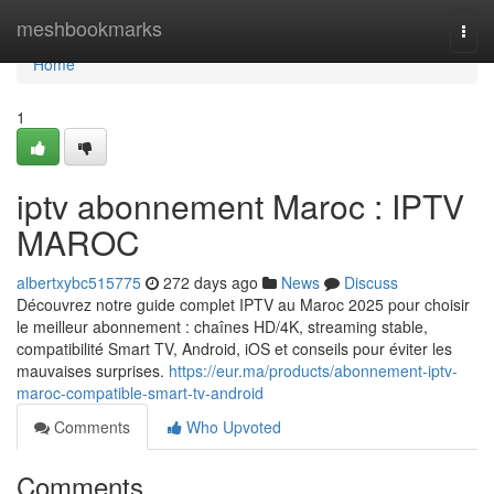
Home
meshbookmarks
Togg
navi
Home
1
iptv abonnement Maroc : IPTV
MAROC
albertxybc515775
272 days ago
News
Discuss
Découvrez notre guide complet IPTV au Maroc 2025 pour choisir
le meilleur abonnement : chaînes HD/4K, streaming stable,
compatibilité Smart TV, Android, iOS et conseils pour éviter les
mauvaises surprises.
https://eur.ma/products/abonnement-iptv-
maroc-compatible-smart-tv-android
Comments
Who Upvoted
Comments