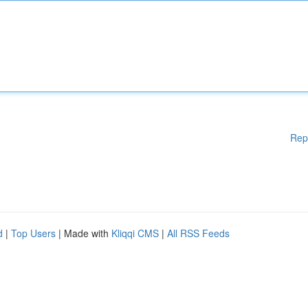
Rep
d
|
Top Users
| Made with
Kliqqi CMS
|
All RSS Feeds