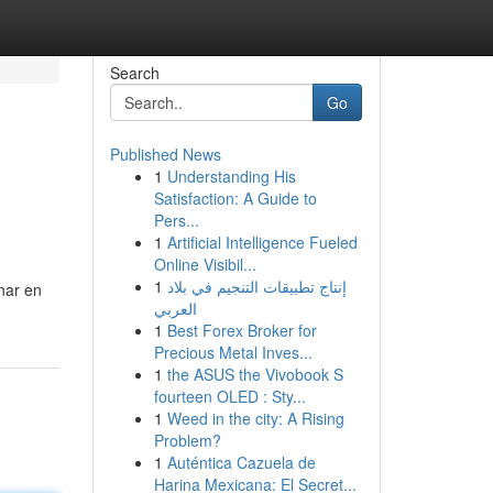
Search
Go
Published News
1
Understanding His
Satisfaction: A Guide to
Pers...
1
Artificial Intelligence Fueled
Online Visibil...
1
إنتاج تطبيقات التنجيم في بلاد
onar en
العربي
1
Best Forex Broker for
Precious Metal Inves...
1
the ASUS the Vivobook S
fourteen OLED : Sty...
1
Weed in the city: A Rising
Problem?
1
Auténtica Cazuela de
Harina Mexicana: El Secret...