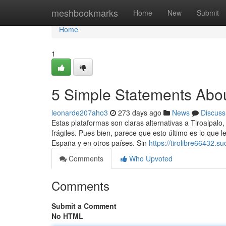
Home
meshbookmarks
Home
New
Submit
Home
1
5 Simple Statements About
leonarde207aho3
273 days ago
News
Discuss
Estas plataformas son claras alternativas a Tiroalpalo
frágiles. Pues bien, parece que esto último es lo que 
España y en otros países. Sin
https://tirolibre66432.
Comments
Who Upvoted
Comments
Submit a Comment
No HTML