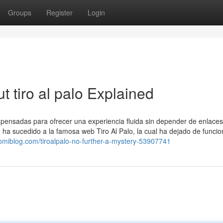
Groups
Register
Login
 tiro al palo Explained
, pensadas para ofrecer una experiencia fluida sin depender de enlaces
le ha sucedido a la famosa web Tiro Al Palo, la cual ha dejado de funci
suomiblog.com/tiroalpalo-no-further-a-mystery-53907741