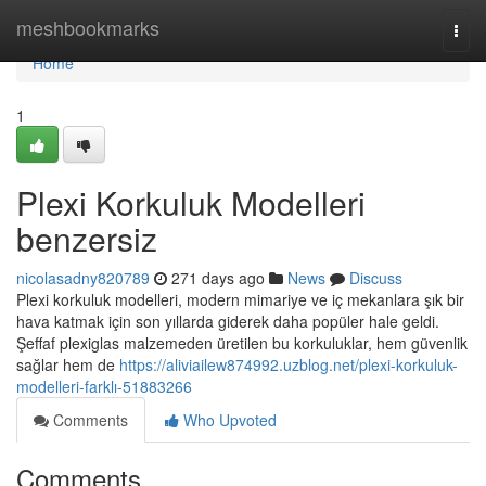
Home
meshbookmarks
Togg
navi
Home
1
Plexi Korkuluk Modelleri
benzersiz
nicolasadny820789
271 days ago
News
Discuss
Plexi korkuluk modelleri, modern mimariye ve iç mekanlara şık bir
hava katmak için son yıllarda giderek daha popüler hale geldi.
Şeffaf plexiglas malzemeden üretilen bu korkuluklar, hem güvenlik
sağlar hem de
https://aliviailew874992.uzblog.net/plexi-korkuluk-
modelleri-farklı-51883266
Comments
Who Upvoted
Comments