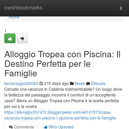
Home
meshbookmarks
Togg
navi
Home
1
Alloggio Tropea con Piscina: Il
Destino Perfetta per le
Famiglie
keiranxpgo290055
270 days ago
News
Discuss
Cercate una vacanza in Calabria indimenticabile? Un luogo dove
la bellezza del paesaggio incontra il comfort di un'accogliente
casa? Allora un Alloggio Tropea con Piscina è la scelta perfetta
per voi e la vostra
https://allenglpv357472.bloggerswise.com/46107575/casa-
vacanza-tropea-con-piscina-l-opzione-perfetta-per-le-famiglie
Comments
Who Upvoted