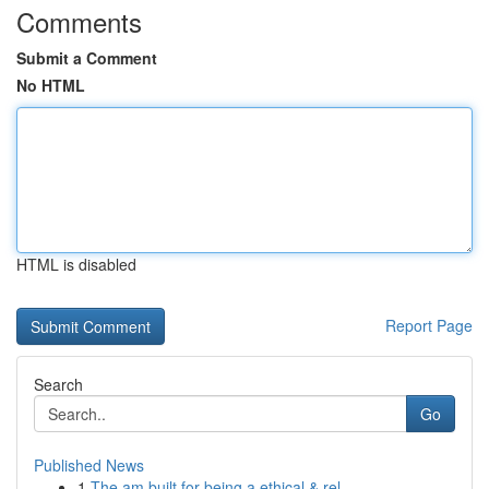
Comments
Submit a Comment
No HTML
HTML is disabled
Report Page
Search
Go
Published News
1
The am built for being a ethical & rel...