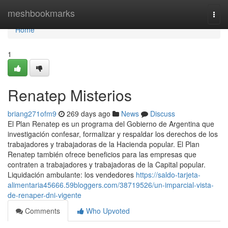
Home
meshbookmarks
Togg
navi
Home
1
Renatep Misterios
briang271ofm9
269 days ago
News
Discuss
El Plan Renatep es un programa del Gobierno de Argentina que
investigación confesar, formalizar y respaldar los derechos de los
trabajadores y trabajadoras de la Hacienda popular. El Plan
Renatep también ofrece beneficios para las empresas que
contraten a trabajadores y trabajadoras de la Capital popular.
Liquidación ambulante: los vendedores
https://saldo-tarjeta-
alimentaria45666.59bloggers.com/38719526/un-imparcial-vista-
de-renaper-dni-vigente
Comments
Who Upvoted