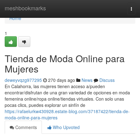
Home
meshbookmarks
Togg
navi
Home
1
Tienda de Moda Online para
Mujeres
deweyvqzg977295
270 days ago
News
Discuss
En Calahorra, las mujeres tienen acceso a/pueden
encontrar/disfrutan de una gran variedad de opciones en moda
femenina online/ropa online/tiendas virtuales. Con solo unas
pocas clics, puedes explorar un sinfín de
https://rafaelurkw430928.estate-blog.com/37187422/tienda-de-
moda-online-para-mujeres
Comments
Who Upvoted