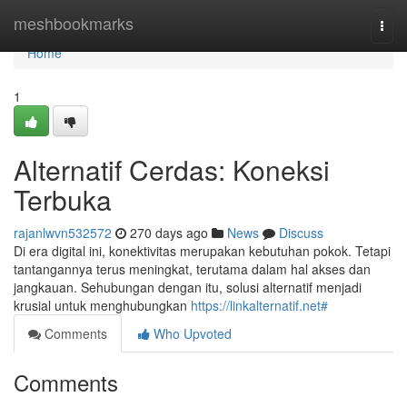
Home
meshbookmarks
Togg
navi
Home
1
Alternatif Cerdas: Koneksi
Terbuka
rajanlwvn532572
270 days ago
News
Discuss
Di era digital ini, konektivitas merupakan kebutuhan pokok. Tetapi
tantangannya terus meningkat, terutama dalam hal akses dan
jangkauan. Sehubungan dengan itu, solusi alternatif menjadi
krusial untuk menghubungkan
https://linkalternatif.net#
Comments
Who Upvoted
Comments