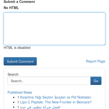
Submit a Comment
No HTML
HTML is disabled
Report Page
Search
Go
Published News
1
Kızartma Yağı Seçimi: İpuçları ve Püf Noktaları
1
Lipo C Peptide: The New Frontier in Skincare?
1
افضل شركة تنظيف في جدة