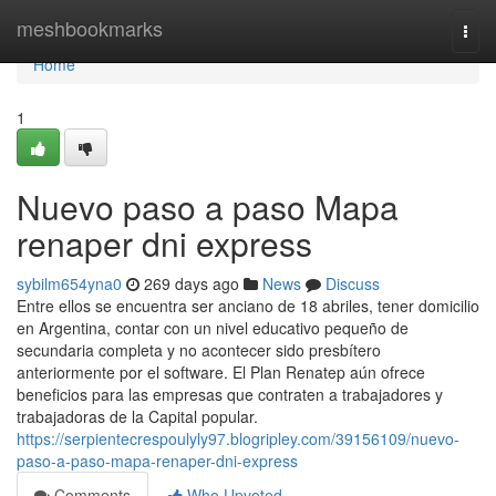
Home
meshbookmarks
Togg
navi
Home
1
Nuevo paso a paso Mapa
renaper dni express
sybilm654yna0
269 days ago
News
Discuss
Entre ellos se encuentra ser anciano de 18 abriles, tener domicilio
en Argentina, contar con un nivel educativo pequeño de
secundaria completa y no acontecer sido presbítero
anteriormente por el software. El Plan Renatep aún ofrece
beneficios para las empresas que contraten a trabajadores y
trabajadoras de la Capital popular.
https://serpientecrespoulyly97.blogripley.com/39156109/nuevo-
paso-a-paso-mapa-renaper-dni-express
Comments
Who Upvoted