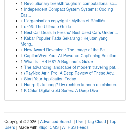
1
Revolutionary breakthroughs in computational sc...
1
Independent Compact System Systems: Cooling
Eas...
1
L'organisation copyright : Mythes et Réalités
1
ez96: The Ultimate Guide
1
Best Car Deals in Fresno' Best Used Cars Under ...
1
Kabar Populer Pada Sekarang : Kejutan yang
Meng...
1
New Award Revealed : The Image of the Be...
1
CaptionWay: Your AI-Powered Captioning Solution
1
What is THB168? A Beginner's Guide
1
The advancing landscape of modern traveling pat...
1
{RayNeo Air 4 Pro: A Deep Review of These Adv...
1
Start Your Application Today
1
Huurprijs te hoog? Uw rechten kennen en claimen.
1
K-Chlor Digital Gold Series: A Deep Dive
Copyright © 2026 |
Advanced Search
|
Live
|
Tag Cloud
|
Top
Users
| Made with
Kliqqi CMS
|
All RSS Feeds