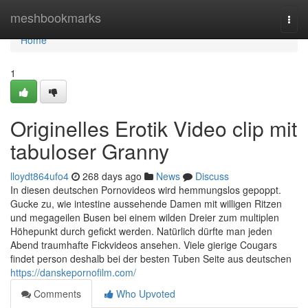
Home
meshbookmarks
Togg
navi
Home
1
Originelles Erotik Video clip mit
tabuloser Granny
lloydt864ufo4
268 days ago
News
Discuss
In diesen deutschen Pornovideos wird hemmungslos gepoppt.
Gucke zu, wie intestine aussehende Damen mit willigen Ritzen
und megageilen Busen bei einem wilden Dreier zum multiplen
Höhepunkt durch gefickt werden. Natürlich dürfte man jeden
Abend traumhafte Fickvideos ansehen. Viele gierige Cougars
findet person deshalb bei der besten Tuben Seite aus deutschen
https://danskepornofilm.com/
Comments
Who Upvoted