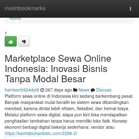
Home
meshbookmarks
Togg
navi
Home
1
Marketplace Sewa Online
Indonesia: Inovasi Bisnis
Tanpa Modal Besar
harrisonh924dyt8
267 days ago
News
Discuss
Platform sewa online di Indonesia kini sedang berkembang pesat.
Banyak masyarakat mulai beralih ke sistem sewa dibandingkan
membeli, karena dinilai lebih efisien, fleksibel, dan hemat biaya.
Melalui platform sewa digital, siapa pun kini bisa mendapatkan
penghasilan tambahan tanpa harus memiliki toko fisik. Konsep
ekonomi berbagi digital bekerja sederhana: vendor atau
https://karirlabuhanbatu.com/2298-2/