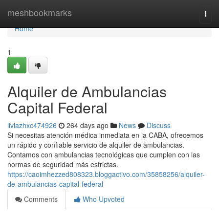
Home
meshbookmarks
Togg
navi
Home
1
Alquiler de Ambulancias
Capital Federal
liviazhxc474926
264 days ago
News
Discuss
Si necesitas atención médica inmediata en la CABA, ofrecemos
un rápido y confiable servicio de alquiler de ambulancias.
Contamos con ambulancias tecnológicas que cumplen con las
normas de seguridad más estrictas.
https://caoimhezzed808323.bloggactivo.com/35858256/alquiler-
de-ambulancias-capital-federal
Comments
Who Upvoted