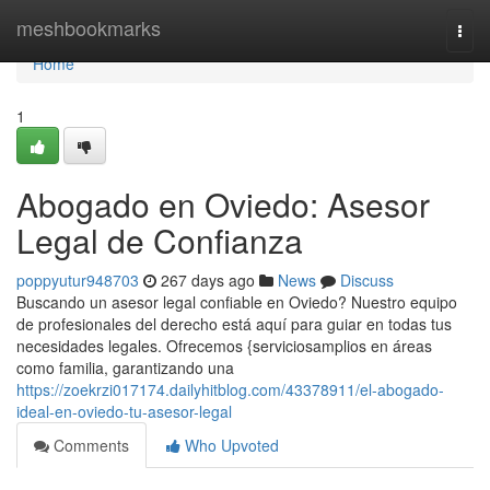
Home
meshbookmarks
Togg
navi
Home
1
Abogado en Oviedo: Asesor
Legal de Confianza
poppyutur948703
267 days ago
News
Discuss
Buscando un asesor legal confiable en Oviedo? Nuestro equipo
de profesionales del derecho está aquí para guiar en todas tus
necesidades legales. Ofrecemos {serviciosamplios en áreas
como familia, garantizando una
https://zoekrzi017174.dailyhitblog.com/43378911/el-abogado-
ideal-en-oviedo-tu-asesor-legal
Comments
Who Upvoted