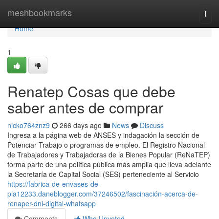
Home
meshbookmarks
Togg
navi
Home
1
Renatep Cosas que debe
saber antes de comprar
nicko764znz9
266 days ago
News
Discuss
Ingresa a ​la página web de ANSES y indagación la sección ⁢de
Potenciar Trabajo o programas de empleo. El Registro Nacional
de Trabajadores y Trabajadoras de la Bienes Popular (ReNaTEP)
forma parte de una política pública más amplia que lleva adelante
la Secretaría de Capital Social (SES) perteneciente al Servicio
https://fabrica-de-envases-de-
pla12233.daneblogger.com/37246502/fascinación-acerca-de-
renaper-dni-digital-whatsapp
Comments
Who Upvoted