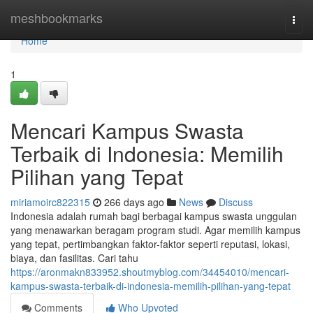
Home
meshbookmarks
Togg
navi
Home
1
Mencari Kampus Swasta
Terbaik di Indonesia: Memilih
Pilihan yang Tepat
miriamoirc822315
266 days ago
News
Discuss
Indonesia adalah rumah bagi berbagai kampus swasta unggulan
yang menawarkan beragam program studi. Agar memilih kampus
yang tepat, pertimbangkan faktor-faktor seperti reputasi, lokasi,
biaya, dan fasilitas. Cari tahu
https://aronmakn833952.shoutmyblog.com/34454010/mencari-
kampus-swasta-terbaik-di-indonesia-memilih-pilihan-yang-tepat
Comments
Who Upvoted