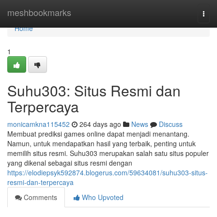
Home
meshbookmarks
Togg
navi
Home
1
Suhu303: Situs Resmi dan
Terpercaya
monicamkna115452
264 days ago
News
Discuss
Membuat prediksi games online dapat menjadi menantang.
Namun, untuk mendapatkan hasil yang terbaik, penting untuk
memilih situs resmi. Suhu303 merupakan salah satu situs populer
yang dikenal sebagai situs resmi dengan
https://elodiepsyk592874.blogerus.com/59634081/suhu303-situs-
resmi-dan-terpercaya
Comments
Who Upvoted