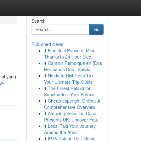
Search
Go
Published News
1
Electrical Peace of Mind
Thanks to 24 Hour Elec...
1
Camion Remolque en {Dos
Hermanas Dos : Servic...
1
Noida to Rishikesh Taxi:
hal yang
Your Ultimate Trip Guide
aw-
1
The Finest Relaxation
Sanctuaries: Your Relaxat...
1
Cheap copyright Online: A
Comprehensive Overview
1
Amazing Selection Case
Presents UK: Uncover You...
1
Local Taxi Your Journey
Around the Area
1
IPTV Totaal: De Ultieme