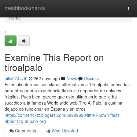
Home
meshbookmarks
Togg
navi
Home
1
Examine This Report on
tiroalpalo
bille074szf0
262 days ago
News
Discuss
Estas plataformas son claras alternativas a Tiroalpalo, pensadas
para ofrecer una experiencia fluida sin depender de enlaces
frágiles. Pues bien, parece que esto último es lo que le ha
sucedido a la famosa World wide web Tiro Al Palo, la cual ha
dejado de funcionar en España y en otros
https://connertcktz.blogars.com/36989690/little-known-facts-
about-tiro-al-palo-org
Comments
Who Upvoted