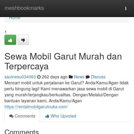
Home
meshbookmarks
Togg
navi
Home
1
Sewa Mobil Garut Murah dan
Terpercaya
saulnesu034063
262 days ago
News
Discuss
Mencari mobil untuk perjalanan ke Garut? Anda/Kamu/Agan tidak
perlu bingung lagi! Kami menawarkan jasa sewa mobil di Garut
yang murah/terjangkau/berkualitas. Dengan/Melalui/Dengan
bantuan layanan kami, Anda/Kamu/Agan
https://rentalmobilgarutnuka.com/
Comments
Who Upvoted
Comments