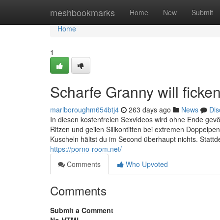
Home
meshbookmarks
Home
New
Submit
Home
1
Scharfe Granny will ficke
marlboroughm654btj4
263 days ago
News
Dis
In diesen kostenfreien Sexvideos wird ohne Ende ge
Ritzen und geilen Silikontitten bei extremen Doppelp
Kuscheln hältst du im Second überhaupt nichts. Stattde
https://porno-room.net/
Comments
Who Upvoted
Comments
Submit a Comment