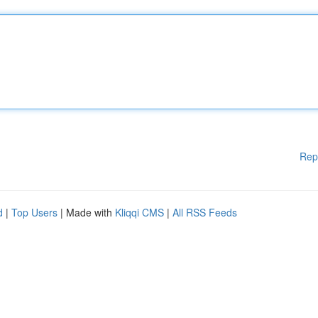
Rep
d
|
Top Users
| Made with
Kliqqi CMS
|
All RSS Feeds