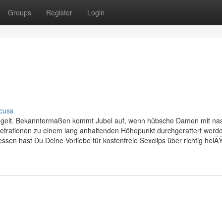
Groups
Register
Login
n
cuss
vögelt. Bekanntermaßen kommt Jubel auf, wenn hübsche Damen mit na
enetrationen zu einem lang anhaltenden Höhepunkt durchgerattert werd
ssen hast Du Deine Vorliebe für kostenfreie Sexclips über richtig heiÃ