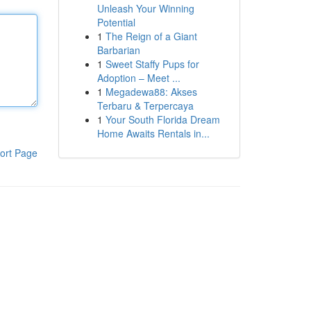
Unleash Your Winning
Potential
1
The Reign of a Giant
Barbarian
1
Sweet Staffy Pups for
Adoption – Meet ...
1
Megadewa88: Akses
Terbaru & Terpercaya
1
Your South Florida Dream
Home Awaits Rentals in...
ort Page