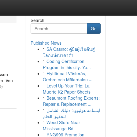
Search
Go
Published News
1
SA Casino: คู่มือผู้เริ่มต้นสู่
โลกแห่งบาคาร่า
1
Coding Certification
Program in this city: Yo...
1
Flyttfirma i Västerås,
ssen
Örebro och Mälardalen – ...
en. Von
1
Level Up Your Trip: La
Ÿe
Muerte K2 Paper Sheets
1
Beaumont Roofing Experts:
Repair & Replacement ...
1
ابتسامة هوليوود: دليلك الشامل
لتحقيق الحلم
1
Weed Store Near
Mississauga Rd
1
RNG999 Promotion: