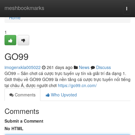
Home
meshbookmarks
Togg
navi
Home
1
GO99
imogenxkla005022
261 days ago
News
Discuss
GO99 – Sân chơi cá cược trực tuyến uy tín và giải trí đa dạng 1.
Giới thiệu về GO99 GO99 là nền tảng cá cược trực tuyến nổi tiếng
tại châu Á, được người chơi
https://go99.cn.com/
Comments
Who Upvoted
Comments
Submit a Comment
No HTML