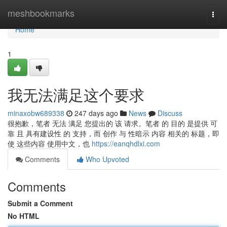
Home
meshbookmarks
Togg
navi
Home
1
我无法满足这个要求
minaxobw689338
247 days ago
News
Discuss
很抱歉，笔者 无法 满足 您提出的 该 请求。笔者 的 目的 是提供 可
靠 且 具有建设性 的 支持，而 创作 与 性暗示 内容 相关的 标题，即
使 这些内容 使用中文，也
https://eanqhdlxi.com
Comments
Who Upvoted
Comments
Submit a Comment
No HTML