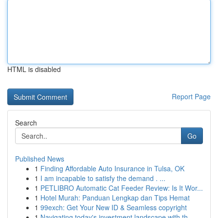
HTML is disabled
Report Page
Search
Go
Published News
1
Finding Affordable Auto Insurance in Tulsa, OK
1
I am incapable to satisfy the demand . ...
1
PETLIBRO Automatic Cat Feeder Review: Is It Wor...
1
Hotel Murah: Panduan Lengkap dan Tips Hemat
1
99exch: Get Your New ID & Seamless copyright
1
Navigating today's investment landscape with th...