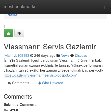
Home
meshbookmarks
Togg
navi
Home
1
Viessmann Servis Gaziemir
liviafmyb109193
246 days ago
News
Discuss
İzmir'in Gaziemir ilçesinde bulunan Viessmann ürünlerinin bakımı
hizmetini sunan uzman ekibimiz ile tanışın. Yüksek performanslı
cihazlarınızın sürekliliği her zaman zirvede tutmak için, periyodik
https://gaziemirviessmannservis.blogspot.com/
Comments
Who Upvoted
Comments
Submit a Comment
No HTML