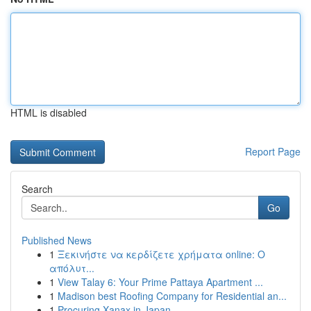
HTML is disabled
Report Page
Search
Go
Published News
1
Ξεκινήστε να κερδίζετε χρήματα online: Ο
απόλυτ...
1
View Talay 6: Your Prime Pattaya Apartment ...
1
Madison best Roofing Company for Residential an...
1
Procuring Xanax in Japan