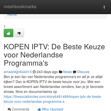
Home
meshbookmarks
Togg
navi
Home
1
KOPEN IPTV: De Beste Keuze
voor Nederlandse
Programma's
amaankjjn644313
243 days ago
News
Discuss
Ben je een fan van Nederlandse programma's en wil je ze altijd
kijken? Dan is KOPEN IPTV de beste keuze voor jou. Met een
breed assortiment aan Nederlandse zenders, kan je je favoriete
shows, films en documentaires op
https://thesocialcircles.com/story6481489/kopen-iptv-de-beste-
keuze-voor-nederlandse-programma-s
Comments
Who Upvoted