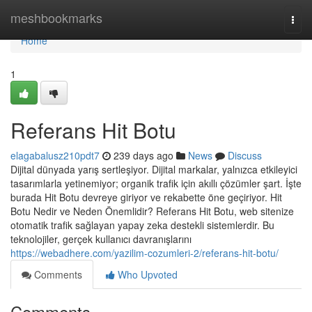
Home
meshbookmarks
Togg
navi
Home
1
Referans Hit Botu
elagabalusz210pdt7
239 days ago
News
Discuss
Dijital dünyada yarış sertleşiyor. Dijital markalar, yalnızca etkileyici
tasarımlarla yetinemiyor; organik trafik için akıllı çözümler şart. İşte
burada Hit Botu devreye giriyor ve rekabette öne geçiriyor. Hit
Botu Nedir ve Neden Önemlidir? Referans Hit Botu, web sitenize
otomatik trafik sağlayan yapay zeka destekli sistemlerdir. Bu
teknolojiler, gerçek kullanıcı davranışlarını
https://webadhere.com/yazilim-cozumleri-2/referans-hit-botu/
Comments
Who Upvoted
Comments