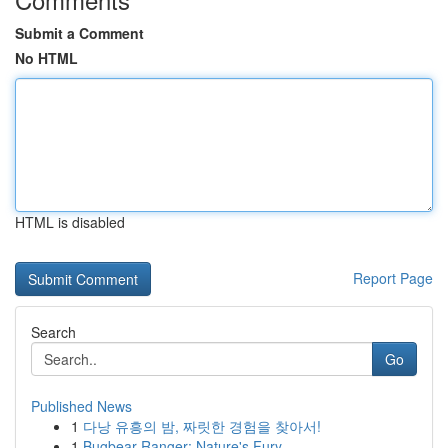
Submit a Comment
No HTML
HTML is disabled
Report Page
Search
Go
Published News
1
다낭 유흥의 밤, 짜릿한 경험을 찾아서!
1
Bugbear Ranger: Nature's Fury