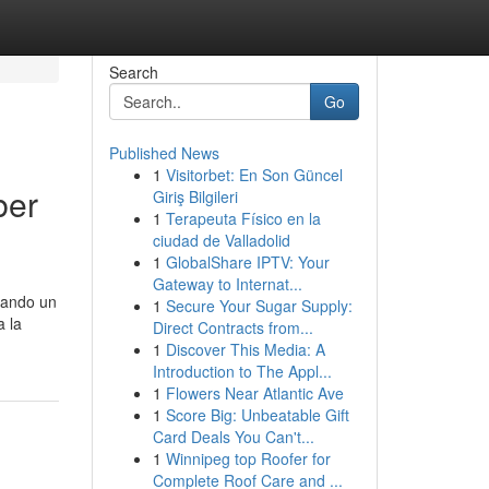
Search
Go
Published News
1
Visitorbet: En Son Güncel
ber
Giriş Bilgileri
1
Terapeuta Físico en la
ciudad de Valladolid
1
GlobalShare IPTV: Your
Gateway to Internat...
uando un
1
Secure Your Sugar Supply:
a la
Direct Contracts from...
1
Discover This Media: A
Introduction to The Appl...
1
Flowers Near Atlantic Ave
1
Score Big: Unbeatable Gift
Card Deals You Can't...
1
Winnipeg top Roofer for
Complete Roof Care and ...