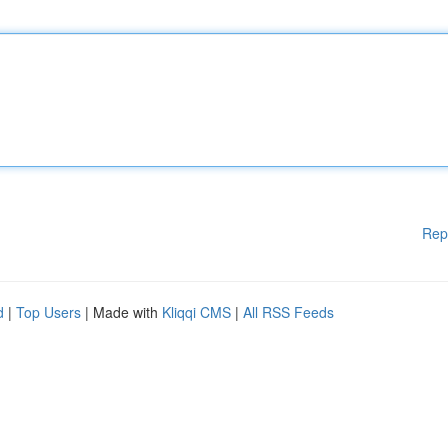
Rep
d
|
Top Users
| Made with
Kliqqi CMS
|
All RSS Feeds