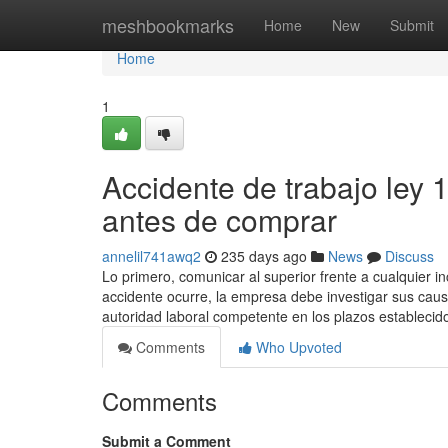
Home
meshbookmarks
Home
New
Submit
Home
1
Accidente de trabajo ley
antes de comprar
annelil741awq2
235 days ago
News
Discuss
Lo primero, comunicar al superior frente a cualquier 
accidente ocurre, la empresa debe investigar sus causas
autoridad laboral competente en los plazos establecid
Comments
Who Upvoted
Comments
Submit a Comment