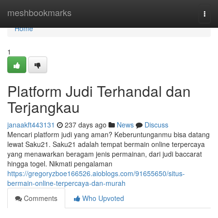
Home
meshbookmarks
Togg
navi
Home
1
Platform Judi Terhandal dan
Terjangkau
janaakft443131
237 days ago
News
Discuss
Mencari platform judi yang aman? Keberuntunganmu bisa datang
lewat Saku21. Saku21 adalah tempat bermain online terpercaya
yang menawarkan beragam jenis permainan, dari judi baccarat
hingga togel. Nikmati pengalaman
https://gregoryzboe166526.aioblogs.com/91655650/situs-
bermain-online-terpercaya-dan-murah
Comments
Who Upvoted