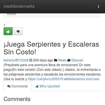
Home
meshbookmarks
Togg
navi
Home
1
¡Juega Serpientes y Escaleras
Sin Costo!
keirantuff270308
209 days ago
News
Discuss
¡Prepárate para una aventura llena de emociones! En este
juego|En esta versión |Con este clásico } clásico, te enfrentarás a
las peligrosas serpientes y escalarás las emocionantes escaleras.
¡Usa tu suerte y
https://carlykvnz355378.wikitelevisions.com/user
Comments
Who Upvoted
Comments