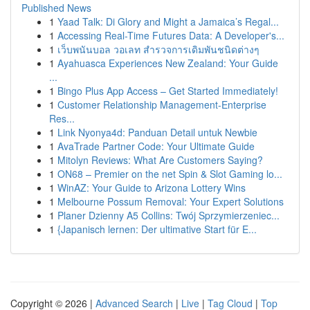
Published News
1
Yaad Talk: Di Glory and Might a Jamaica’s Regal...
1
Accessing Real-Time Futures Data: A Developer's...
1
เว็บพนันบอล วอเลท สำรวจการเดิมพันชนิดต่างๆ
1
Ayahuasca Experiences New Zealand: Your Guide
...
1
Bingo Plus App Access – Get Started Immediately!
1
Customer Relationship Management-Enterprise
Res...
1
Link Nyonya4d: Panduan Detail untuk Newbie
1
AvaTrade Partner Code: Your Ultimate Guide
1
Mitolyn Reviews: What Are Customers Saying?
1
ON68 – Premier on the net Spin & Slot Gaming lo...
1
WinAZ: Your Guide to Arizona Lottery Wins
1
Melbourne Possum Removal: Your Expert Solutions
1
Planer Dzienny A5 Collins: Twój Sprzymierzeniec...
1
{Japanisch lernen: Der ultimative Start für E...
Copyright © 2026 |
Advanced Search
|
Live
|
Tag Cloud
|
Top