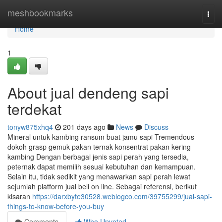
Home
meshbookmarks
Togg
navi
Home
1
About jual dendeng sapi
terdekat
tonyw875xhq4
201 days ago
News
Discuss
Mineral untuk kambing ransum buat jamu sapi Tremendous
dokoh grasp gemuk pakan ternak konsentrat pakan kering
kambing Dengan berbagai jenis sapi perah yang tersedia,
peternak dapat memilih sesuai kebutuhan dan kemampuan.
Selain itu, tidak sedikit yang menawarkan sapi perah lewat
sejumlah platform jual beli on line. Sebagai referensi, berikut
kisaran
https://darxbyte30528.weblogco.com/39755299/jual-sapi-
things-to-know-before-you-buy
Comments
Who Upvoted