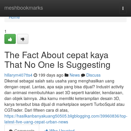
Home
meshbookmarks
Togg
navi
Home
1
The Fact About cepat kaya
That No One Is Suggesting
hillarym407tts4
199 days ago
News
Discuss
Dikenal sebagai salah satu usaha yang menghasilkan uang
dengan cepat. Lantas, apa saja yang bisa dijual? Industri activity
dan animasi membutuhkan aset 3D seperti karakter, kendaraan,
dan objek lainnya. Jika kamu memiliki keterampilan desain 3D,
karya tersebut bisa dijual di marketplace seperti TurboSquid atau
CGTrader. Dari fifteen cara di atas,
https://hasilkanbanyakuang50505.bligblogging.com/39960836/top-
latest-five-uang-cepat-urban-news
Comments
Who Upvoted