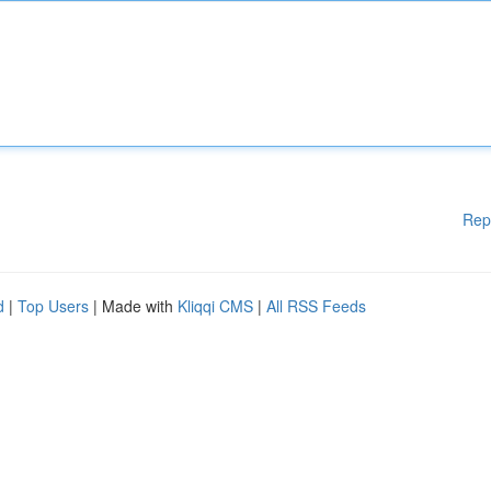
Rep
d
|
Top Users
| Made with
Kliqqi CMS
|
All RSS Feeds