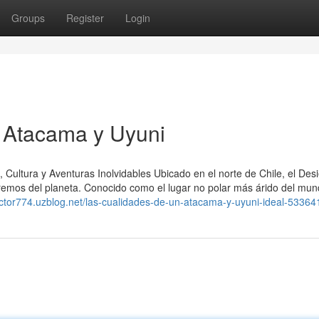
Groups
Register
Login
e Atacama y Uyuni
Cultura y Aventuras Inolvidables Ubicado en el norte de Chile, el Desi
remos del planeta. Conocido como el lugar no polar más árido del mun
ector774.uzblog.net/las-cualidades-de-un-atacama-y-uyuni-ideal-5336