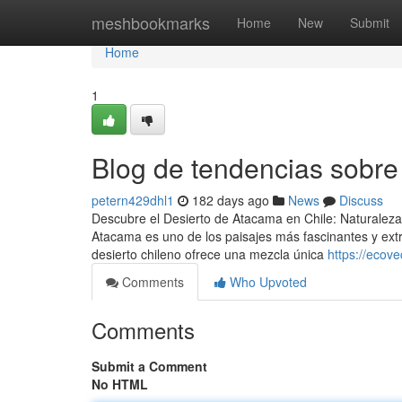
Home
meshbookmarks
Home
New
Submit
Home
1
Blog de tendencias sobr
petern429dhl1
182 days ago
News
Discuss
Descubre el Desierto de Atacama en Chile: Naturaleza, 
Atacama es uno de los paisajes más fascinantes y ext
desierto chileno ofrece una mezcla única
https://ecov
Comments
Who Upvoted
Comments
Submit a Comment
No HTML