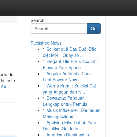
Search
Go
Published News
1
Soi kết quả Đầu Đuôi Đặc
biệt MN – Quay số ...
1
Elegant Tile For Discount :
Elevate Your Space
1
Acquire Authentic Coca
erto de
Leaf Powder Now
do, este
1
Warna Krem : Seleksi Cat
4164
yang Anggun dan N...
1
Dewa212: Panduan
Lengkap untuk Pemula
1
Musik Influencer: Die neuen
Meinungsbildner
1
Applying Film Dubai: Your
Definitive Guide to...
1
American Breakfast in